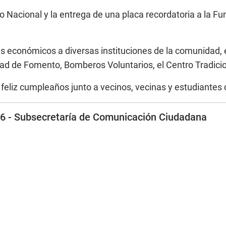
 Nacional y la entrega de una placa recordatoria a la Fu
 económicos a diversas instituciones de la comunidad, ent
edad de Fomento, Bomberos Voluntarios, el Centro Tradicio
el feliz cumpleaños junto a vecinos, vecinas y estudiantes
26 - Subsecretaría de Comunicación Ciudadana
 sobre el legado del Papa Francisco en la Feria del libro