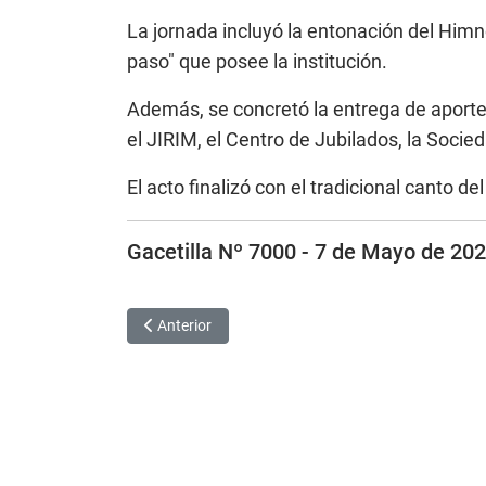
La jornada incluyó la entonación del Himno
paso" que posee la institución.
Además, se concretó la entrega de aportes
el JIRIM, el Centro de Jubilados, la Soci
El acto finalizó con el tradicional canto d
Gacetilla Nº 7000 - 7 de Mayo de 20
Artículo anterior: Marisa Fassi participó de un panel
Anterior