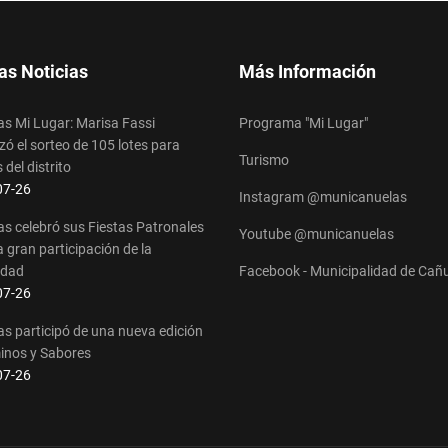
as Noticias
Más Información
s Mi Lugar: Marisa Fassi
Programa "Mi Lugar"
ó el sorteo de 105 lotes para
Turismo
 del distrito
s
07-26
Instagram @municanuelas
s celebró sus Fiestas Patronales
Youtube @municanuelas
 gran participación de la
idad
Facebook - Municipalidad de Cañ
s
07-26
s participó de una nueva edición
inos y Sabores
s
07-26