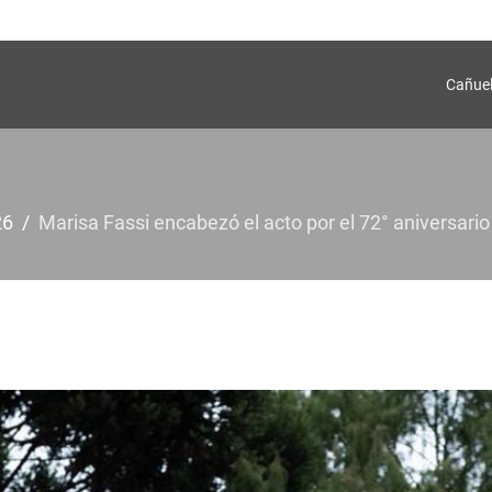
Cañue
26
Marisa Fassi encabezó el acto por el 72° aniversario