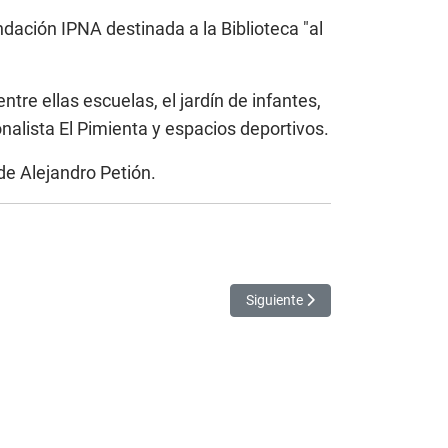
ndación IPNA destinada a la Biblioteca "al
re ellas escuelas, el jardín de infantes,
nalista El Pimienta y espacios deportivos.
 de Alejandro Petión.
Artículo siguiente: Marisa Fassi
Siguiente