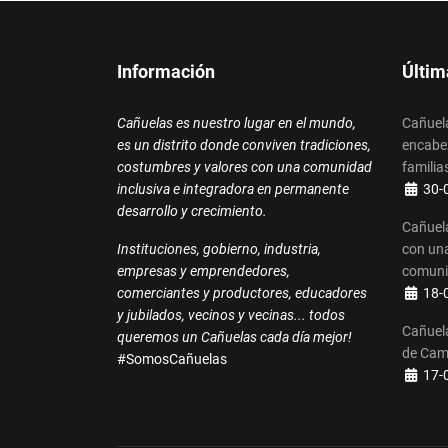
Información
Últim
Cañuelas es nuestro lugar en el mundo,
Cañuela
es un distrito donde conviven tradiciones,
encabez
costumbres y valores con una comunidad
familias
Detalle
inclusiva e integradora en permanente
30-
desarrollo y crecimiento.
Cañuela
Instituciones, gobierno, industria,
con una
empresas y emprendedores,
comun
Detalle
comerciantes y productores, educadores
18-
y jubilados, vecinos y vecinas... todos
Cañuela
queremos un Cañuelas cada día mejor!
de Cam
#SomosCañuelas
Detalle
17-