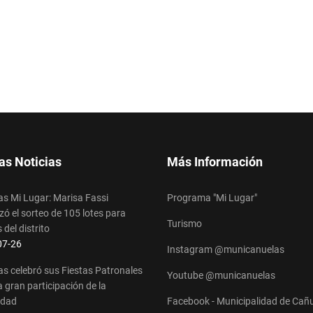
as Noticias
Más Información
s Mi Lugar: Marisa Fassi
Programa "Mi Lugar"
ó el sorteo de 105 lotes para
Turismo
 del distrito
s
07-26
Instagram @municanuelas
s celebró sus Fiestas Patronales
Youtube @municanuelas
 gran participación de la
idad
Facebook - Municipalidad de Cañ