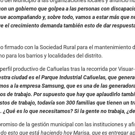
o del Municipio a las organizaciones locales y anunció n
n un gobierno que golpea a las personas con discapacidad
 sigue acompañando y, sobre todo, vamos a estar más que
ue el crecimiento demanda también esto de dar respuest
o firmado con la Sociedad Rural para el mantenimiento d
 para los barrios y localidades del distrito.
 perfil productivo de Cañuelas tras la recorrida por Visu
stra ciudad es el Parque Industrial Cañuelas, que genera
Vimos a la empresa Samsung, que es una de las generador
tos de trabajo. Por supuesto que hay que aplaudirlo tam
stos de trabajo, todavía son 300 familias que tienen un t
n. ¿Qué es lo que necesitamos? Si la gente no trabaja, ¿d
romiso de la gestión municipal con las instituciones y af
do esto que está haciendo hoy Marisa, que es entregar ap