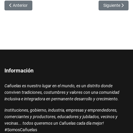
Artículo anterior: Marisa Fassi participó de la celebración de Corpus
Artículo siguien
Anterior
Siguiente
Información
Cañuelas es nuestro lugar en el mundo, es un distrito donde
conviven tradiciones, costumbres y valores con una comunidad
inclusiva e integradora en permanente desarrollo y crecimiento.
Instituciones, gobierno, industria, empresas y emprendedores,
comerciantes y productores, educadores y jubilados, vecinos y
vecinas... todos queremos un Cañuelas cada día mejor!
#SomosCañuelas