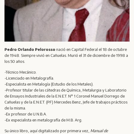
Pedro Orlando Pelorosso
nació en Capital Federal el 18 de octubre
de 1948. Siempre vivió en Cañuelas. Murió el 31 de diciembre de 1998 a
los 50 años.
-Técnico Mecánico.
-Licenciado en Metalografía.
-Especialista en Metalogía (Estudio de los Metales).
-Profesor titular de las cátedras de Química, Metalurgia y Laboratorio
de Ensayos Industriales de la E.N.E.T. N° 1 Coronel Manuel Dorrego de
Cañuelas y de la E.N.E.T. (PF) Mercedes Benz, Jefe de trabajos prácticos
de la misma.
-Ex profesor de U.N.B.A.
-Ex especialista en metalografía de M.B. Arg.
Su único libro, aquí digitalizado por primera vez,
Manual de